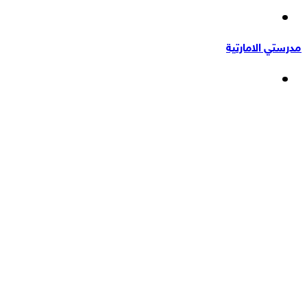
إضافة
عشوائي
عمود
مدرستي الامارتية
جانبي
القائمة