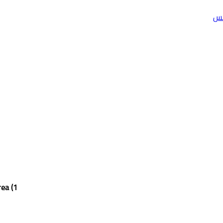
مس
1) Which evidence could indicate that a flood has happened in an area?