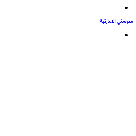
إضافة
عشوائي
عمود
مدرستي الامارتية
جانبي
القائمة