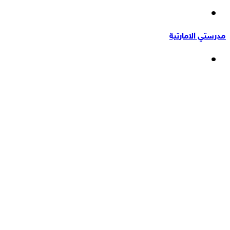
إضافة
عشوائي
عمود
مدرستي الامارتية
جانبي
القائمة