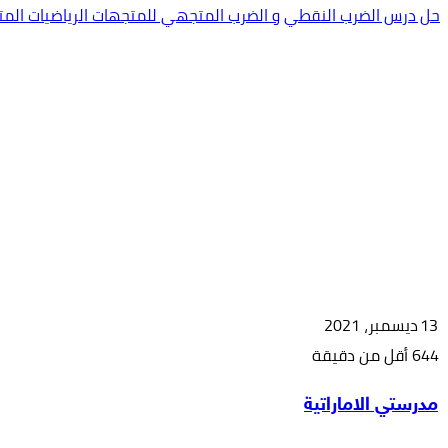
حل درس الضرب النقطي و الضرب المتجهي للمتجهات الرياضيات المت
13 ديسمبر، 2021
644
أقل من دقيقة
‫X
طباعة
مشاركة
فيسبوك
بينتيريست
مدرستي الاماراتية
عبر
البريد