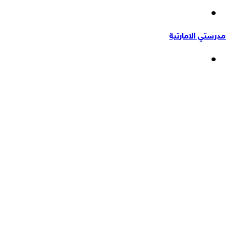
إضافة
عشوائي
عمود
مدرستي الامارتية
جانبي
القائمة