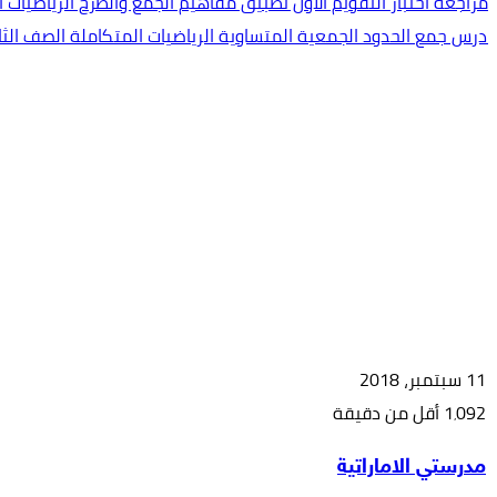
مراجعة اختبار التقويم الأول تطبيق مفاهيم الجمع والطرح الرياضيات 
درس جمع الحدود الجمعية المتساوية الرياضيات المتكاملة الصف الثا
11 سبتمبر، 2018
1٬092
أقل من دقيقة
‫X
طباعة
مشاركة
فيسبوك
بينتيريست
مدرستي الاماراتية
عبر