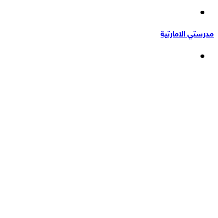
إضافة
عشوائي
عمود
مدرستي الامارتية
جانبي
القائمة