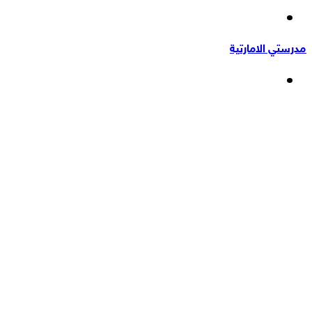
إضافة
عشوائي
عمود
مدرستي الامارتية
جانبي
القائمة