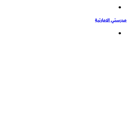
إضافة
عشوائي
عمود
مدرستي الامارتية
جانبي
القائمة