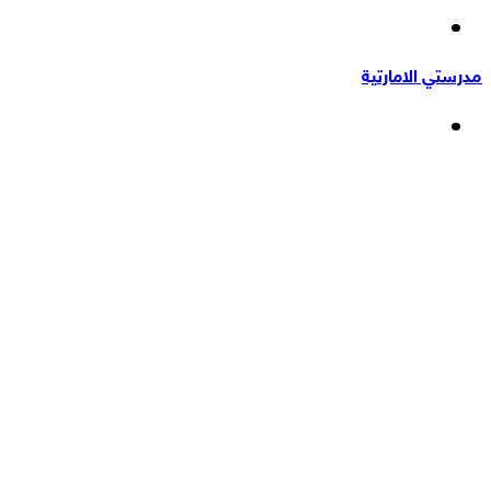
إضافة
عشوائي
عمود
مدرستي الامارتية
جانبي
القائمة