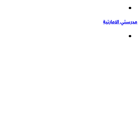
إضافة
عشوائي
عمود
مدرستي الامارتية
جانبي
القائمة