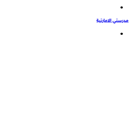
إضافة
عشوائي
عمود
مدرستي الامارتية
جانبي
القائمة