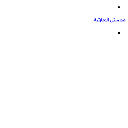
إضافة
عشوائي
عمود
مدرستي الامارتية
جانبي
القائمة