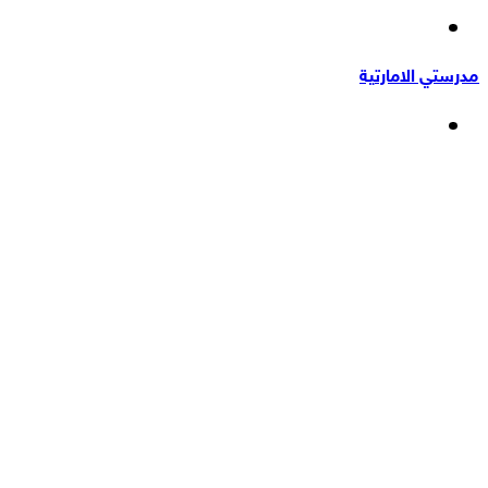
إضافة
عشوائي
عمود
مدرستي الامارتية
جانبي
القائمة