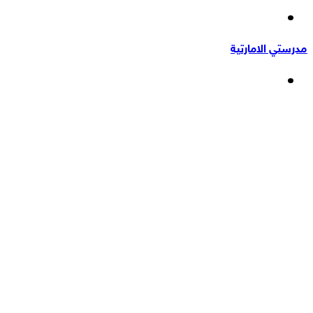
إضافة
عشوائي
عمود
مدرستي الامارتية
جانبي
القائمة