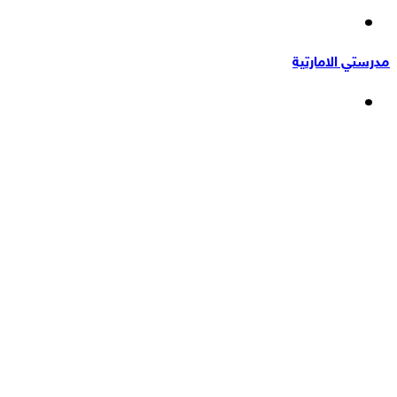
إضافة
عشوائي
عمود
مدرستي الامارتية
جانبي
القائمة