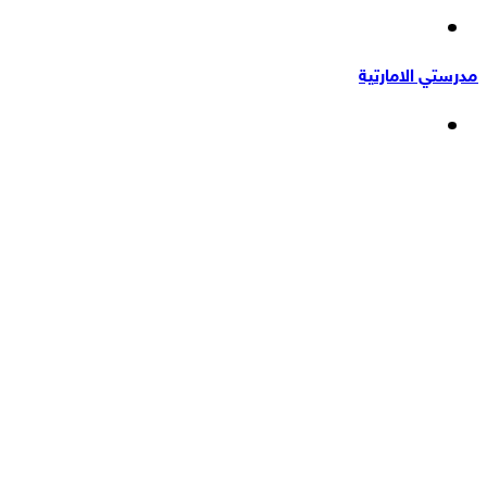
إضافة
عشوائي
عمود
مدرستي الامارتية
جانبي
القائمة