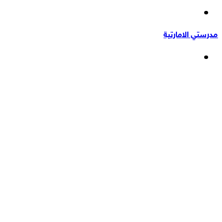
إضافة
عشوائي
عمود
مدرستي الامارتية
جانبي
القائمة