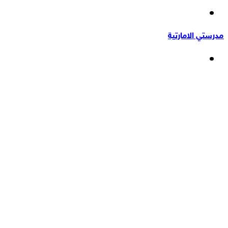
إضافة
عشوائي
عمود
مدرستي الامارتية
جانبي
القائمة