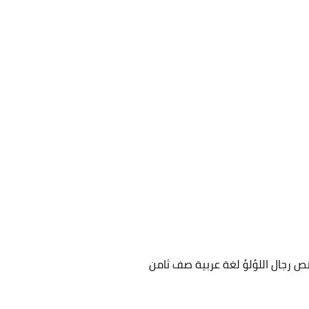
ص رجال اللؤلؤ لغة عربية صف ثامن