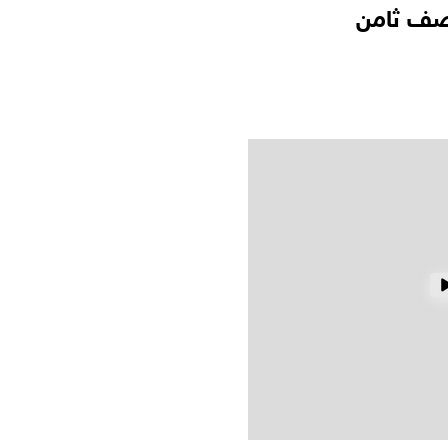
 صف ثامن