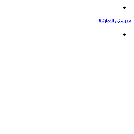
إضافة
عشوائي
عمود
مدرستي الامارتية
جانبي
القائمة