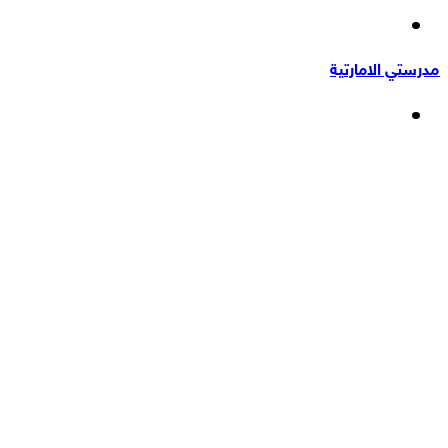
إضافة
عشوائي
عمود
مدرستي الامارتية
جانبي
القائمة