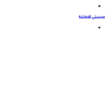
إضافة
عشوائي
عمود
مدرستي الامارتية
جانبي
القائمة