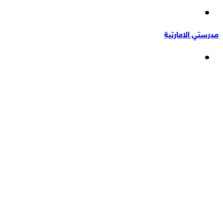
إضافة
عشوائي
عمود
مدرستي الامارتية
جانبي
القائمة