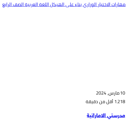
مهارات الاختبار الوزاري بناء على الهيكل اللغة العربية الصف الرابع
10 مارس، 2024
1٬218
أقل من دقيقة
‫X
طباعة
مشاركة
فيسبوك
بينتيريست
مدرستي الاماراتية
عبر
البريد