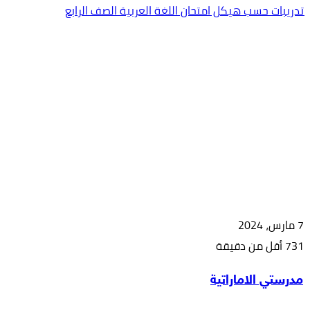
تدريبات حسب هيكل امتحان اللغة العربية الصف الرابع
7 مارس، 2024
731
أقل من دقيقة
‫X
طباعة
مشاركة
فيسبوك
بينتيريست
مدرستي الاماراتية
عبر
البريد