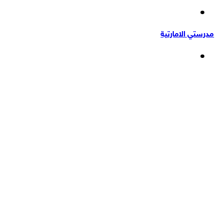
إضافة
عشوائي
عمود
مدرستي الامارتية
جانبي
القائمة