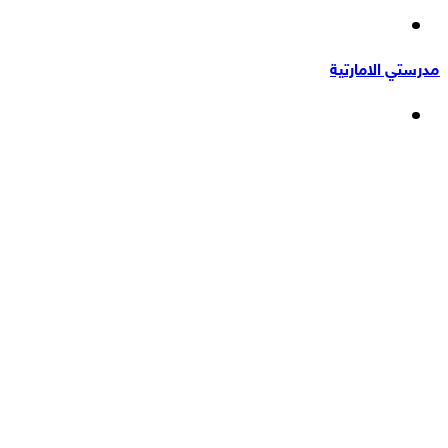
إضافة
عشوائي
عمود
مدرستي الامارتية
جانبي
القائمة