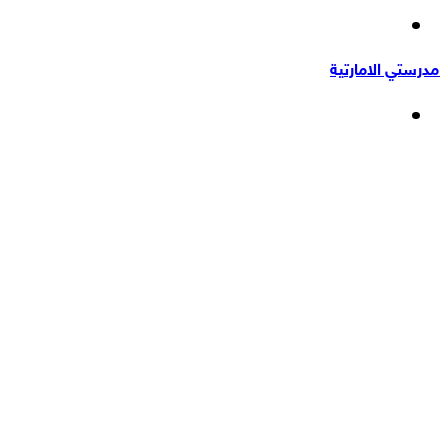
إضافة
عشوائي
عمود
مدرستي الامارتية
جانبي
القائمة