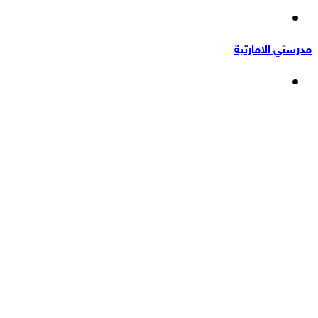
إضافة
عشوائي
عمود
مدرستي الامارتية
جانبي
القائمة