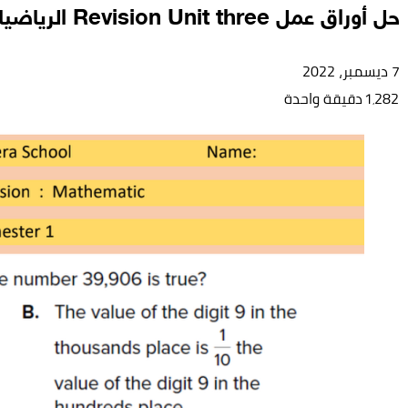
حل أوراق عمل Revision Unit three الرياضيات المتكاملة الصف الخامس Reveal
7 ديسمبر، 2022
1٬282
دقيقة واحدة