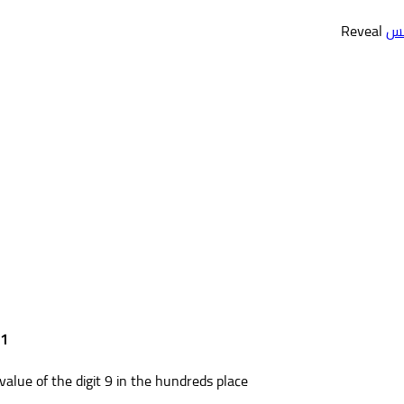
مس
Reveal
1. Which statement about the digits in the number 39,906 is true?
value of the digit 9 in the hundreds place.