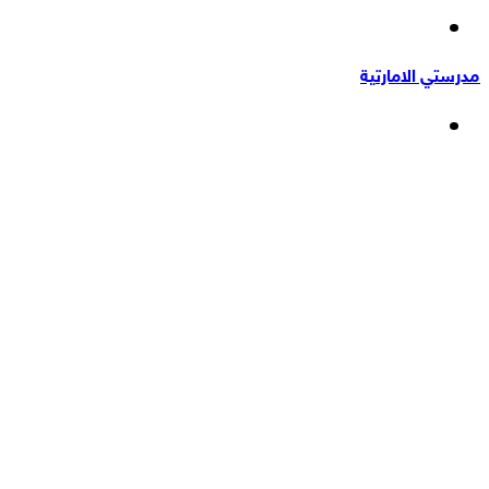
إضافة
عشوائي
عمود
مدرستي الامارتية
جانبي
القائمة