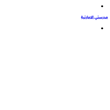
إضافة
عشوائي
عمود
مدرستي الامارتية
جانبي
القائمة