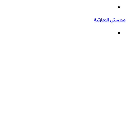
إضافة
عشوائي
عمود
مدرستي الامارتية
جانبي
القائمة