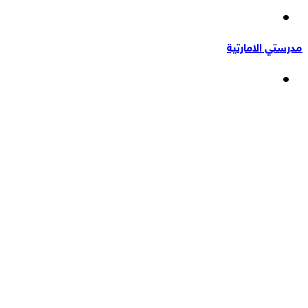
إضافة
عشوائي
عمود
مدرستي الامارتية
جانبي
القائمة