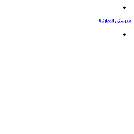
إضافة
عشوائي
عمود
مدرستي الامارتية
جانبي
القائمة