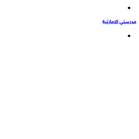
إضافة
عشوائي
عمود
مدرستي الامارتية
جانبي
القائمة