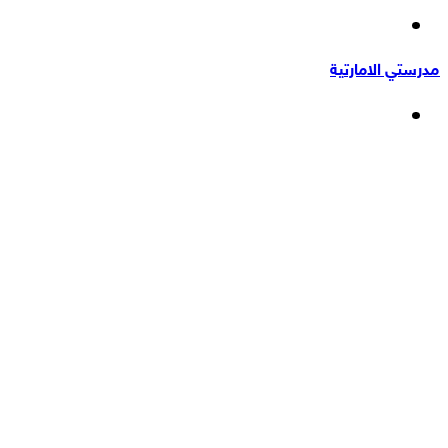
إضافة
عشوائي
عمود
مدرستي الامارتية
جانبي
القائمة