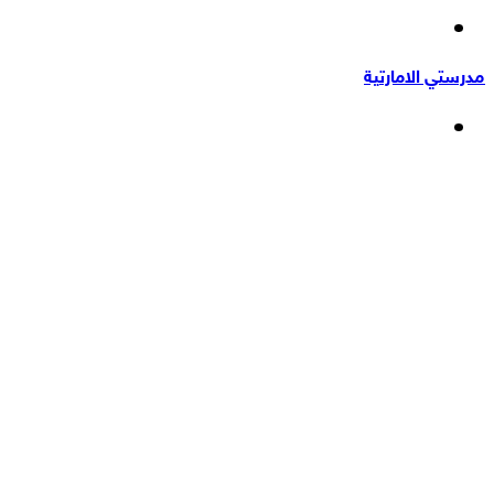
إضافة
عشوائي
عمود
مدرستي الامارتية
جانبي
القائمة