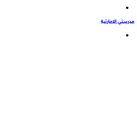
إضافة
عشوائي
عمود
مدرستي الامارتية
جانبي
القائمة