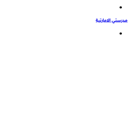
إضافة
عشوائي
عمود
مدرستي الامارتية
جانبي
القائمة