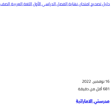
دليل تصحيح امتحان نهاية الفصل الدراسي الأول اللغة العربية الصف العاشر 23
16 نوفمبر، 2022
681
أقل من دقيقة
‫X
طباعة
مشاركة
فيسبوك
بينتيريست
مدرستي الاماراتية
عبر
البريد