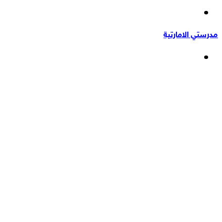
إضافة
عشوائي
عمود
مدرستي الامارتية
جانبي
القائمة