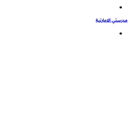
إضافة
عشوائي
عمود
مدرستي الامارتية
جانبي
القائمة