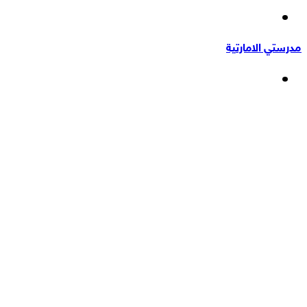
إضافة
عشوائي
عمود
مدرستي الامارتية
جانبي
القائمة